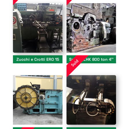
Zucchi e Crotti ERO 15
Smeral LHK 800 ton 4’’
Sold