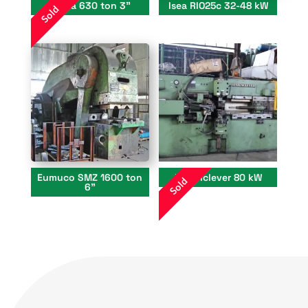
Russa 630 ton 3”
Isea RIO25c 32-48 kW
Sold
Eumuco SMZ 1600 ton
Hasenclever 80 kW
Sold
6”