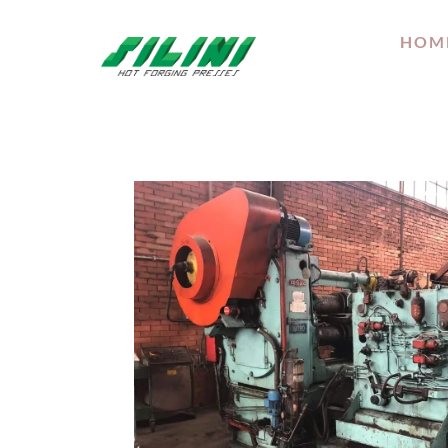
HOM
Home
/
laminatoi
/ Eumuco ARSW1