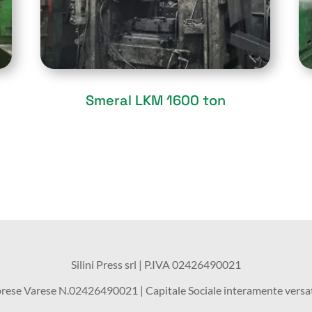
Sold
Smeral LKM 1600 ton
Silini Press srl | P.IVA
02426490021
prese
Varese N.02426490021 | Capitale Sociale interamente versa