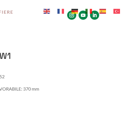
FIERE
SW1
52
VORABILE: 370 mm