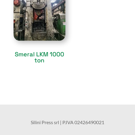
Sold
Smeral LKM 1000
ton
Silini Press srl | P.IVA
02426490021