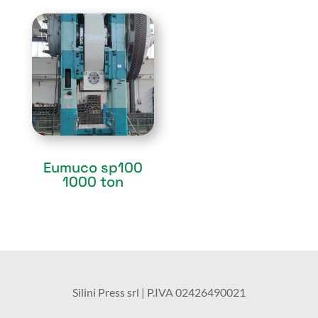
Sold
Eumuco sp100
1000 ton
Silini Press srl | P.IVA
02426490021